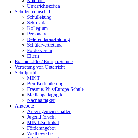
Kalender
Unterrichtszeiten
Schulgemeinschaft
Schulleitung
Sekretariat
Kollegium
Personalrat
Referendarausbildung
Schülervertretung
Förderverein
Eltern
Erasmus-Plus/ Europa-Schule
Vertretung von Unterricht
Schulprofil
MINT
Berufsorientierung
Erasmus-Plus/Europa-Schule
Medienpädagogik
Nachhaltigkeit
Angebote
Arbeitsgemeinschaften
Jugend forscht
MINT-Zertifikat
Förderangebot
Wettbewerbe