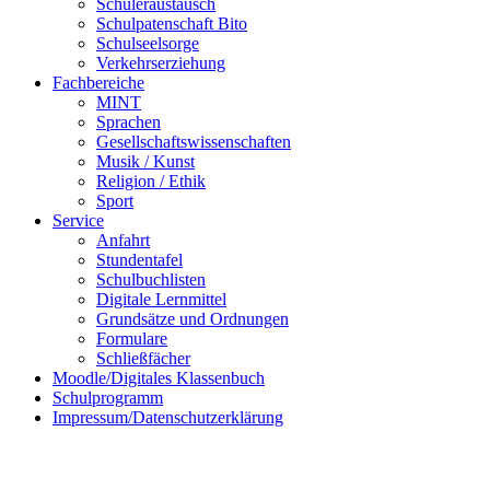
Schüleraustausch
Schulpatenschaft Bito
Schulseelsorge
Verkehrserziehung
Fachbereiche
MINT
Sprachen
Gesellschaftswissenschaften
Musik / Kunst
Religion / Ethik
Sport
Service
Anfahrt
Stundentafel
Schulbuchlisten
Digitale Lernmittel
Grundsätze und Ordnungen
Formulare
Schließfächer
Moodle/Digitales Klassenbuch
Schulprogramm
Impressum/Datenschutzerklärung