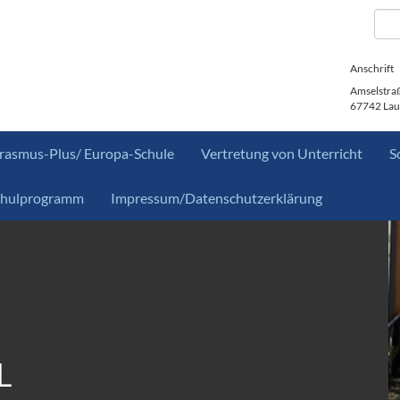
Anschrift
Amselstra
67742 Lau
rasmus-Plus/ Europa-Schule
Vertretung von Unterricht
S
chulprogramm
Impressum/Datenschutzerklärung
L