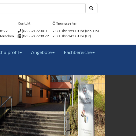
Kontakt
Öffnungszeiten
ße 22
(06382) 9230 0
7:30 Uhr-15:00 Uhr (Mo-Do)
terecken
(06382) 9230 22
7:30 Uhr-14:30 Uhr (Fr)
chulprofil
Angebote
Fachbereiche