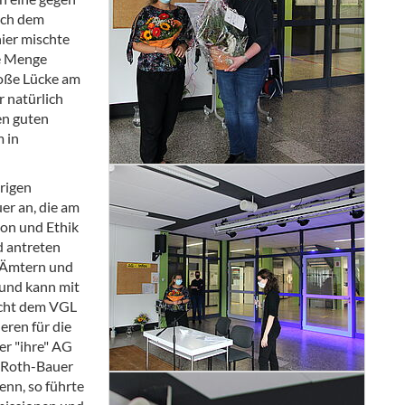
nach dem
ier mischte
ne Menge
roße Lücke am
r natürlich
en guten
 in
rigen
er an, die am
ion und Ethik
d antreten
n Ämtern und
 und kann mit
sicht dem VGL
eren für die
er "ihre" AG
u Roth-Bauer
enn, so führte