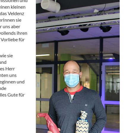
missionen und
einen kleinen
 das Veldenz
rInnen sie
r uns aber
 vollends ihren
Vorliebe für
ie sie
 und
es Herr
hten uns
leginnen und
nde
les Gute für