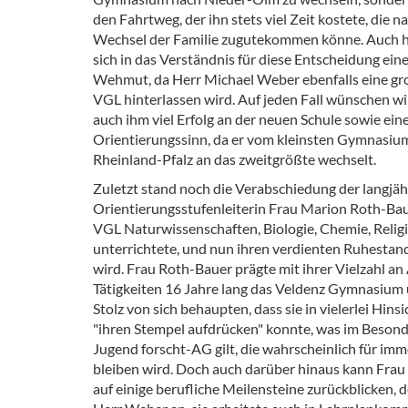
den Fahrtweg, der ihn stets viel Zeit kostete, die 
Wechsel der Familie zugutekommen könne. Auch h
sich in das Verständnis für diese Entscheidung ei
Wehmut, da Herr Michael Weber ebenfalls eine g
VGL hinterlassen wird. Auf jeden Fall wünschen wi
auch ihm viel Erfolg an der neuen Schule sowie ein
Orientierungssinn, da er vom kleinsten Gymnasium
Rheinland-Pfalz an das zweitgrößte wechselt.
Zuletzt stand noch die Verabschiedung der langjäh
Orientierungsstufenleiterin Frau Marion Roth-Bau
VGL Naturwissenschaften, Biologie, Chemie, Relig
unterrichtete, und nun ihren verdienten Ruhestan
wird. Frau Roth-Bauer prägte mit ihrer Vielzahl a
Tätigkeiten 16 Jahre lang das Veldenz Gymnasium
Stolz von sich behaupten, dass sie in vielerlei Hin
"ihren Stempel aufdrücken" konnte, was im Besond
Jugend forscht-AG gilt, die wahrscheinlich für imm
bleiben wird. Doch auch darüber hinaus kann Fra
auf einige berufliche Meilensteine zurückblicken, d