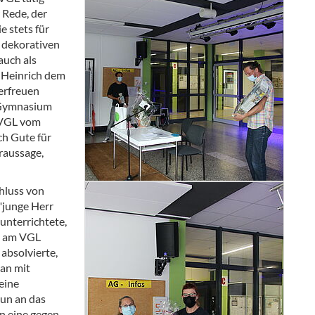
 Rede, der
e stets für
e dekorativen
auch als
 Heinrich dem
 erfreuen
n Gymnasium
m VGL vom
ch Gute für
raussage,
chluss von
"junge Herr
unterrichtete,
it am VGL
 absolvierte,
 an mit
eine
un an das
n eine gegen