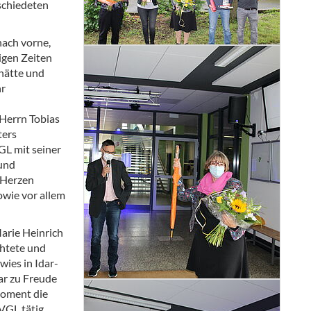
schiedeten
nach vorne,
rigen Zeiten
 hätte und
hr
 Herrn Tobias
ters
GL mit seiner
 und
 Herzen
owie vor allem
arie Heinrich
chtete und
ies in Idar-
ar zu Freude
Moment die
 VGL tätig