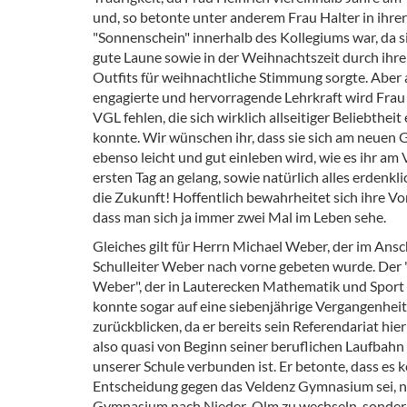
und, so betonte unter anderem Frau Halter in ihrer
"Sonnenschein" innerhalb des Kollegiums war, da si
gute Laune sowie in der Weihnachtszeit durch ihr
Outfits für weihnachtliche Stimmung sorgte. Aber 
engagierte und hervorragende Lehrkraft wird Frau
VGL fehlen, die sich wirklich allseitiger Beliebtheit
konnte. Wir wünschen ihr, dass sie sich am neue
ebenso leicht und gut einleben wird, wie es ihr a
ersten Tag an gelang, sowie natürlich alles erdenkli
die Zukunft! Hoffentlich bewahrheitet sich ihre Vo
dass man sich ja immer zwei Mal im Leben sehe.
Gleiches gilt für Herrn Michael Weber, der im Ans
Schulleiter Weber nach vorne gebeten wurde. Der 
Weber", der in Lauterecken Mathematik und Sport 
konnte sogar auf eine siebenjährige Vergangenhe
zurückblicken, da er bereits sein Referendariat hier
also quasi von Beginn seiner beruflichen Laufbahn
unserer Schule verbunden ist. Er betonte, dass es k
Entscheidung gegen das Veldenz Gymnasium sei, n
Gymnasium nach Nieder-Olm zu wechseln, sonder