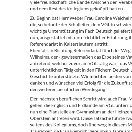
viele freundschaftliche Bande zwischen den Verab
und dem Rest des Kollegiums geknüpft hatten.
Zu Beginn bat Herr Weber Frau Caroline Weichel 
die, so betonte der Schulleiter, dem VGL in schwie
wichtige Unterstützung im Fach Deutsch geliefert
nun, ausgestattet mit unterrichtlicher Erfahrung, i
Referendariat in Kaiserslautern antritt.
Ebenfalls in Richtung Referendariat führt der Weg
Wilhelms, der - gewissermaßen das Erbe seines Va
antretend, welcher zuvor am VGL tätig war - das V
unterrichtlichen Tätigkeit in den Fächern Deutsch
Geschichte unterstützte. Wir möchten beiden von
danken und wünschen viel Erfolg für die Zukunft s
den weiteren beruflichen Werdegang!
Den nächsten beruflichen Schritt wird auch Frau M
gehen, die Englisch und Erdkunde am VGL unterri
nun eine Planstelle am Gymnasium an der Heinzenw
Oberstein antreten wird. Diese Tatsache führte zw
seitens des Kollegiums, doch überwog in diesem 
Traurigkeit, da Frau Heinrich viereinhalb Jahre am