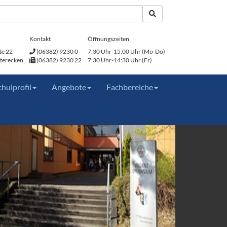
Kontakt
Öffnungszeiten
ße 22
(06382) 9230 0
7:30 Uhr-15:00 Uhr (Mo-Do)
terecken
(06382) 9230 22
7:30 Uhr-14:30 Uhr (Fr)
chulprofil
Angebote
Fachbereiche