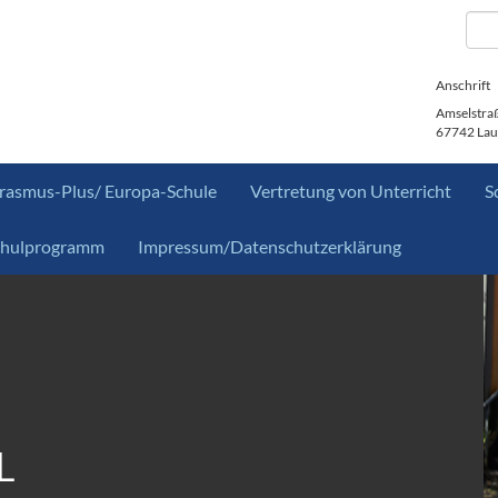
Anschrift
Amselstra
67742 Lau
rasmus-Plus/ Europa-Schule
Vertretung von Unterricht
S
chulprogramm
Impressum/Datenschutzerklärung
L