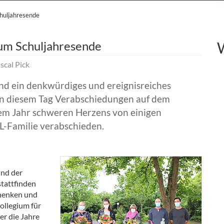
huljahresende
um Schuljahresende
scal Pick
and ein denkwürdiges und ereignisreiches
 an diesem Tag Verabschiedungen auf dem
em Jahr schweren Herzens von einigen
L-Familie verabschieden.
und der
tattfinden
chenken und
ollegium für
ber die Jahre