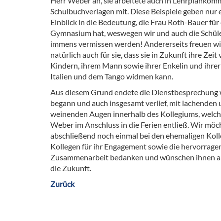
Herr Weber an, sie arbeitete auch in Lehrplankom
Schulbuchverlagen mit. Diese Beispiele geben nur 
Einblick in die Bedeutung, die Frau Roth-Bauer für
Gymnasium hat, weswegen wir und auch die Schüle
immens vermissen werden! Andererseits freuen wi
natürlich auch für sie, dass sie in Zukunft ihre Zeit
Kindern, ihrem Mann sowie ihrer Enkelin und ihrer 
Italien und dem Tango widmen kann.
Aus diesem Grund endete die Dienstbesprechung w
begann und auch insgesamt verlief, mit lachenden
weinenden Augen innerhalb des Kollegiums, welch
Weber im Anschluss in die Ferien entließ. Wir möc
abschließend noch einmal bei den ehemaligen Kol
Kollegen für ihr Engagement sowie die hervorrage
Zusammenarbeit bedanken und wünschen ihnen al
die Zukunft.
Zurück