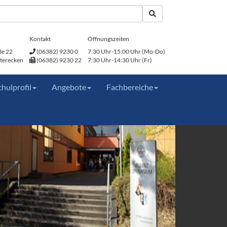
Kontakt
Öffnungszeiten
ße 22
(06382) 9230 0
7:30 Uhr-15:00 Uhr (Mo-Do)
terecken
(06382) 9230 22
7:30 Uhr-14:30 Uhr (Fr)
chulprofil
Angebote
Fachbereiche