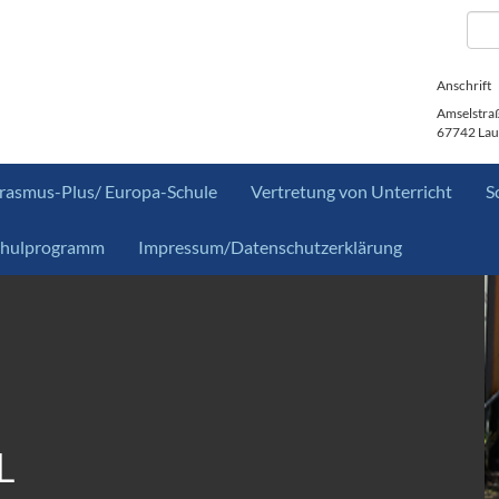
Anschrift
Amselstra
67742 Lau
rasmus-Plus/ Europa-Schule
Vertretung von Unterricht
S
chulprogramm
Impressum/Datenschutzerklärung
L