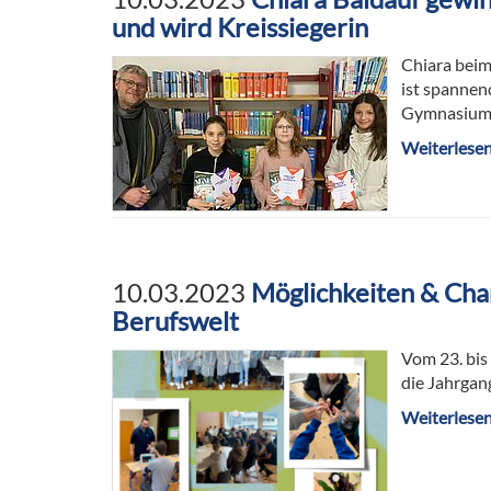
und wird Kreissiegerin
Chiara beim
ist spannen
Gymnasiums 
Weiterlese
10.03.2023
Möglichkeiten & Chan
Berufswelt
Vom 23. bis
die Jahrgang
Weiterlese