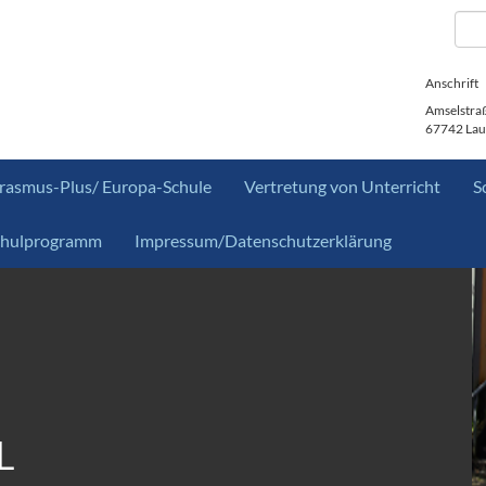
Anschrift
Amselstra
67742 Lau
rasmus-Plus/ Europa-Schule
Vertretung von Unterricht
S
chulprogramm
Impressum/Datenschutzerklärung
L