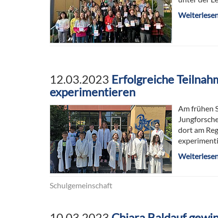
Weiterlese
12.03.2023
Erfolgreiche Teilnah
experimentieren
Am frühen S
Jungforsche
dort am Reg
experiment
Weiterlese
Schulgemeinschaft
10.03.2023
Chiara Baldauf gewi