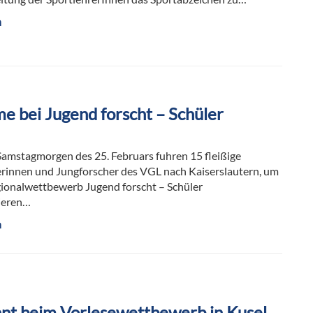
n
me bei Jugend forscht – Schüler
amstagmorgen des 25. Februars fuhren 15 fleißige
rinnen und Jungforscher des VGL nach Kaiserslautern, um
ionalwettbewerb Jugend forscht – Schüler
ieren…
n
nnt beim Vorlesewettbewerb in Kusel