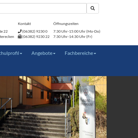
Kontakt
Öffnungszeiten
ße 22
(06382) 9230 0
7:30 Uhr-15:00 Uhr (Mo-Do)
terecken
(06382) 9230 22
7:30 Uhr-14:30 Uhr (Fr)
chulprofil
Angebote
Fachbereiche