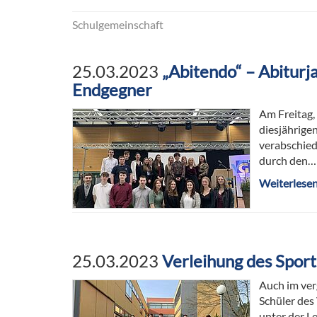
Schulgemeinschaft
25.03.2023
„Abitendo“ – Abiturj
Endgegner
Am Freitag,
diesjährige
verabschiede
durch den…
Weiterlese
25.03.2023
Verleihung des Spor
Auch im ver
Schüler des
unter der L